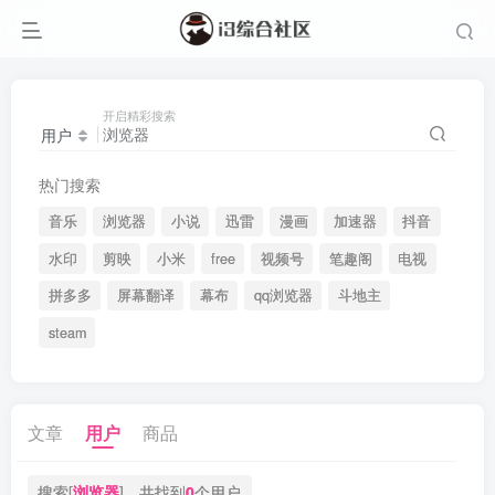
开启精彩搜索
用户
热门搜索
音乐
浏览器
小说
迅雷
漫画
加速器
抖音
水印
剪映
小米
free
视频号
笔趣阁
电视
拼多多
屏幕翻译
幕布
qq浏览器
斗地主
steam
文章
用户
商品
搜索[
浏览器
]，共找到
0
个用户