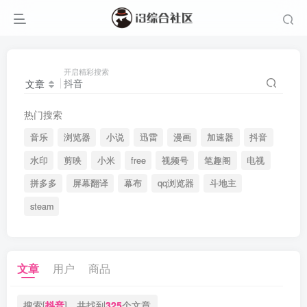
开启精彩搜索
文章
热门搜索
音乐
浏览器
小说
迅雷
漫画
加速器
抖音
水印
剪映
小米
free
视频号
笔趣阁
电视
拼多多
屏幕翻译
幕布
qq浏览器
斗地主
steam
文章
用户
商品
搜索[
抖音
]，共找到
325
个文章