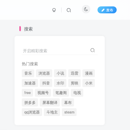
发布
搜索
开启精彩搜索
热门搜索
音乐
浏览器
小说
迅雷
漫画
加速器
抖音
水印
剪映
小米
free
视频号
笔趣阁
电视
拼多多
屏幕翻译
幕布
qq浏览器
斗地主
steam