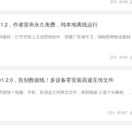
0
99
.1.2，作者宣布永久免费，纯本地离线运行
不知道大家有没有这种困扰：打开市面上主流壁纸软件，弹窗广告满天飞，
0
95
1.2.0，告别数据线！多设备零安装高速互传文件
还在为找不到数据线而烦恼？电脑、手机、机顶盒之间拷贝文件，来回插拔 U 盘十分麻烦。 今天分享一款干净纯粹的局域网传输工具，同一 WiFi 之下，别的设备不
0
267