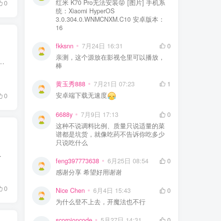
红米 K70 Pro无法安装😝 [图片] 手机系
0
统：Xiaomi HyperOS
3.0.304.0.WNMCNXM.C10 安卓版本：
16
fkksnn
7月24日 16:31
0
亲测，这个源放在影视仓里可以播放，
强制联网推送素材，后台偷偷收集本地图片、浏览记录；想要自动轮换壁纸，要么付费解锁会员，要么捆绑一堆全家桶软件，低配...
棒
黄玉秀888
7月21日 07:23
1
安卓端下载无速度
0
6688y
7月9日 17:13
0
这种不说调料比例、质量只说适量的菜
谱都是坑货，就像吃药不告诉你吃多少
只说吃什么
用装任何 APP，仅凭浏览器就能读写手...
feng397773638
6月25日 08:54
0
感谢分享 希望好用谢谢
0
Nice Chen
6月4日 15:43
0
为什么登不上去，开魔法也不行
scorpioncode
5月27日 14:31
0