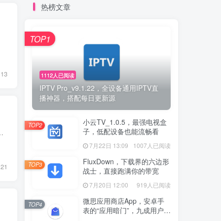
热榜文章
TOP1
13
1112人已阅读
IPTV Pro_v9.1.22，全设备通用IPTV直
播神器，搭配每日更新源
小云TV_1.0.5，最强电视盒
TOP2
子，低配设备也能流畅看
前自己的车子也在用这个U盘，音乐还是很好听的，DJ听多了容易腻，其他抖音伤感单曲、粤语、经...
7月22日 13:09
1007人已阅读
FluxDown，下载界的六边形
TOP3
21
战士，直接跑满你的带宽
7月20日 12:00
919人已阅读
微思应用商店App，安卓手
TOP4
表的“应用暗门”，九成用户还
没发现