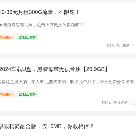
9-39元月租300G流量，不限速！
全国免费包邮到家，点击上方链接免费领取！
/iPad应用
Mac软件
0
1535
2024车载U盘，黑胶母带无损音质【20.9GB】
抖音上这个车载U盘卖得还是挺火的，本人99元购买来的，听了几个月了，今天免费分享出来给大家。 目
/iPad应用
Mac软件
14
3.8W+
160极限精简融合版，仅10MB，你敢相信？