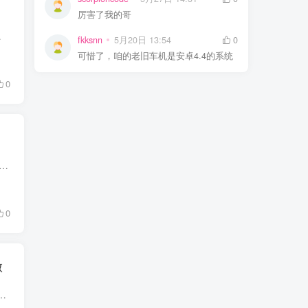
厉害了我的哥
店 ——灵应用商店手表...
fkksnn
5月20日 13:54
0
可惜了，咱的老旧车机是安卓4.4的系统
0
大堆小众工具 APP，看小说、视频去水印、文件解压、格式转换，每一种需求就要装一个软件，不仅占用大量存储空间，桌面图标堆得满满当当，部分工具还充斥广告弹窗，体...
0
做
需要。普通工具生成的二维码千篇一律，想要做美化、改样式大多还要看广告或者开会员。 今天给大家分享一款功能齐全的二维...