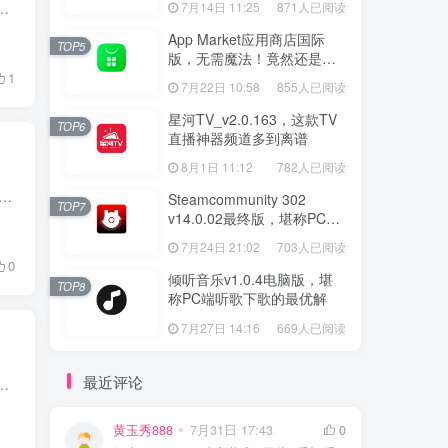
存？想要一个只专注下载、没有乱七八糟附加功能的迅雷客户端，今天这款全网稀缺的迅雷极限精简融合版，一定不要错过！ 迅...
7月14日 11:25
871人已阅读
App Market应用商店国际
TOP5
版，无需魔法！竟然还是大
厂出品？
1
7月22日 10:58
855人已阅读
星河TV_v2.0.163，这款TV
TOP6
直播神器频道多到离谱
8月1日 11:12
782人已阅读
恼，想听的歌分散在各个音乐软件，来回切换 APP，还要开通好几个会员，广告弹窗还一大堆，听歌体验大打折扣。 今天给大家分享一款 Android 端音乐神器 ——笒音，...
Steamcommunity 302
TOP7
v14.0.02最终版，堪称PC玩
家必备的网络工具箱
7月24日 21:02
703人已阅读
0
倾听音乐v1.0.4电脑版，堪
TOP8
称PC端听歌下歌的最优解
7月27日 14:16
669人已阅读
最近评论
材，想保存到手机相册，却被平台水印牢牢困住，是不是特别闹心？ 很多解析工具要么广告满天飞，强制看广告才能导出；要么...
黄玉秀888
7月31日 17:43
0