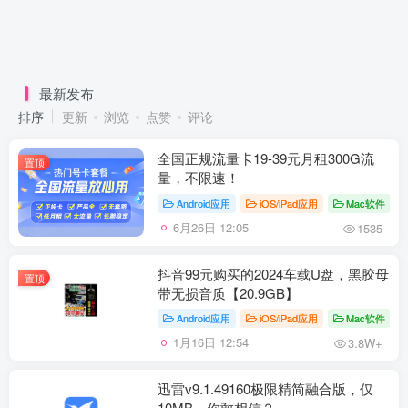
最新发布
排序
更新
浏览
点赞
评论
全国正规流量卡19-39元月租300G流
置顶
量，不限速！
Android应用
iOS/iPad应用
Mac软件
6月26日 12:05
1535
抖音99元购买的2024车载U盘，黑胶母
置顶
带无损音质【20.9GB】
Android应用
iOS/iPad应用
Mac软件
1月16日 12:54
3.8W+
迅雷v9.1.49160极限精简融合版，仅
10MB，你敢相信？