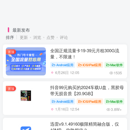
最新发布
排序
更新
浏览
点赞
评论
全国正规流量卡19-39元月租300G流
置顶
量，不限速！
Android应用
iOS/iPad应用
Mac软件
6月26日 12:05
1535
抖音99元购买的2024车载U盘，黑胶母
置顶
带无损音质【20.9GB】
Android应用
iOS/iPad应用
Mac软件
1月16日 12:54
3.8W+
迅雷v9.1.49160极限精简融合版，仅
10MB，你敢相信？