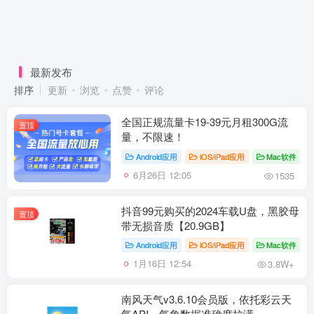
最新发布
排序
更新
浏览
点赞
评论
全国正规流量卡19-39元月租300G流
置顶
量，不限速！
Android应用
iOS/iPad应用
Mac软件
6月26日 12:05
1535
抖音99元购买的2024车载U盘，黑胶母
置顶
带无损音质【20.9GB】
Android应用
iOS/iPad应用
Mac软件
1月16日 12:54
3.8W+
南风天气v3.6.10会员版，依托彩云天
气API，气象数据准确度拉满