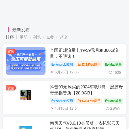
最新发布
排序
更新
浏览
点赞
评论
全国正规流量卡19-39元月租300G流
置顶
量，不限速！
Android应用
iOS/iPad应用
Mac软件
6月26日 12:05
1535
抖音99元购买的2024车载U盘，黑胶母
置顶
带无损音质【20.9GB】
Android应用
iOS/iPad应用
Mac软件
1月16日 12:54
3.8W+
南风天气v3.6.10会员版，依托彩云天
气API，气象数据准确度拉满