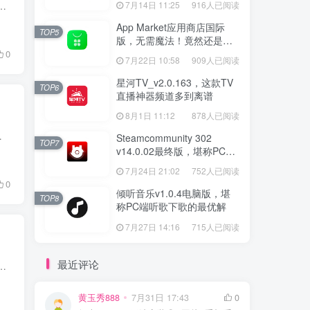
合适的配音？找专业配音不仅花钱，来回改稿也十分耗费时间。 这款配音大咖，搭载 AI 智能配音技术，把全套配音工具装进手...
7月14日 11:25
916人已阅读
App Market应用商店国际
TOP5
版，无需魔法！竟然还是大
厂出品？
0
7月22日 10:58
909人已阅读
星河TV_v2.0.163，这款TV
TOP6
直播神器频道多到离谱
8月1日 11:12
878人已阅读
卓❓【使用说明】： 安装后打开应用，等待...
Steamcommunity 302
TOP7
v14.0.02最终版，堪称PC玩
家必备的网络工具箱
7月24日 21:02
752人已阅读
0
倾听音乐v1.0.4电脑版，堪
TOP8
称PC端听歌下歌的最优解
7月27日 14:16
715人已阅读
最近评论
变得朦胧。想要复原旧照片，过去往往需要专业修图人员耗费大量时间精细处理，门槛很高。 这款时光老照片修复APP，借助 A...
黄玉秀888
7月31日 17:43
0