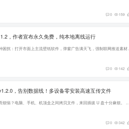
0
159
.1.2，作者宣布永久免费，纯本地离线运行
不知道大家有没有这种困扰：打开市面上主流壁纸软件，弹窗广告满天飞，
0
142
1.2.0，告别数据线！多设备零安装高速互传文件
还在为找不到数据线而烦恼？电脑、手机、机顶盒之间拷贝文件，来回插拔 U 盘十分麻烦。 今天分享一款干净纯粹的局域网传输工具，同一 WiFi 之下，别的设备不
0
342