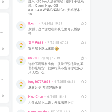
红米 K70 Pro无法安装😝 [图片] 手机系
0
统：Xiaomi HyperOS
3.0.304.0.WNMCNXM.C10 安卓版本：
16
fkksnn
7月24日 16:31
0
亲测，这个源放在影视仓里可以播放，
单词软件的打卡、复习任务压得喘不过气？一旦中断学习，堆积如山的 “单词债” 让人直接摆烂放弃。 今天分享一款思路完全不一样的安卓背词工具 ——无痛单词，把刷短视频的习惯变成...
棒
黄玉秀888
7月21日 07:23
1
安卓端下载无速度
0
6688y
7月9日 17:13
0
这种不说调料比例、质量只说适量的菜
谱都是坑货，就像吃药不告诉你吃多少
只说吃什么
告？今天给大家分享一款安卓+PC端磁力下载工具 ——鲨鱼下载，集资源搜索、磁力解析、云端存储、边下边播于一身，界面干净清爽，下载速度表现亮眼。 鲨鱼下载v1.3....
feng397773638
6月25日 08:54
0
感谢分享 希望好用谢谢
0
Nice Chen
6月4日 15:43
0
为什么登不上去，开魔法也不行
scorpioncode
5月27日 14:31
0