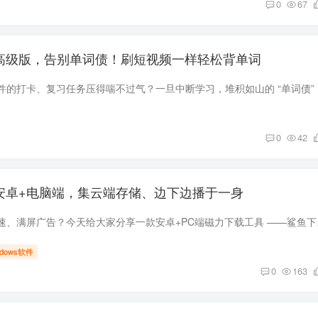
0
67
.2高级版，告别单词债！刷短视频一样轻松背单词
还在被传统背
0
42
.5安卓+电脑端，集云端存储、边下边播于一身
还在忍受下载工具限速、满屏广
ndows软件
0
163