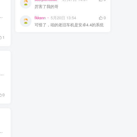
厉害了我的哥
存？想要一个只专注下载、没有乱七八糟附加功能的迅雷客户端，今天这款全网稀缺的迅雷极限精简融合版，一定不要错过！ 迅...
fkksnn
5月20日 13:54
0
可惜了，咱的老旧车机是安卓4.4的系统
1
恼，想听的歌分散在各个音乐软件，来回切换 APP，还要开通好几个会员，广告弹窗还一大堆，听歌体验大打折扣。 今天给大家分享一款 Android 端音乐神器 ——笒音，...
0
材，想保存到手机相册，却被平台水印牢牢困住，是不是特别闹心？ 很多解析工具要么广告满天飞，强制看广告才能导出；要么...