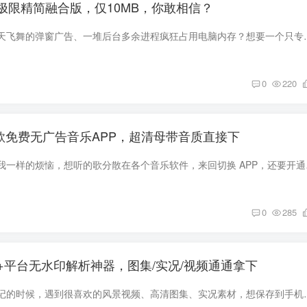
160极限精简融合版，仅10MB，你敢相信？
还在忍受原版迅雷漫天飞舞的弹窗广告、一堆后台多余进程疯狂占用电脑内
0
220
，这款免费无广告音乐APP，超清母带音质直接下
不知道大家有没有和我一样的烦
0
285
20+平台无水印解析神器，图集/实况/视频通通拿下
刷短视频、看图文笔记的时候，遇到很喜欢的风景视频、高清图集、实况素