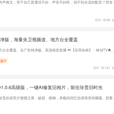
做短视频、自媒体、有声推文，苦于自己普通话不好、声音不好听，找不到
0
56
纯净版，海量央卫视频道、地方台全覆盖
海量央卫视频道、地方台全覆盖、去广告纯净版、高清画质直播 📢【应用名称】：移动TV🔔【应用版本】：260803👀【应用大小】：10.22M🤖【适用平台】：安
视盒子
0
121
1.0.6高级版，一键AI修复旧相片，留住珍贵旧时光
时光匆匆流逝，很多珍贵的老照片慢慢泛黄、破损、模糊，承载的回忆也渐渐