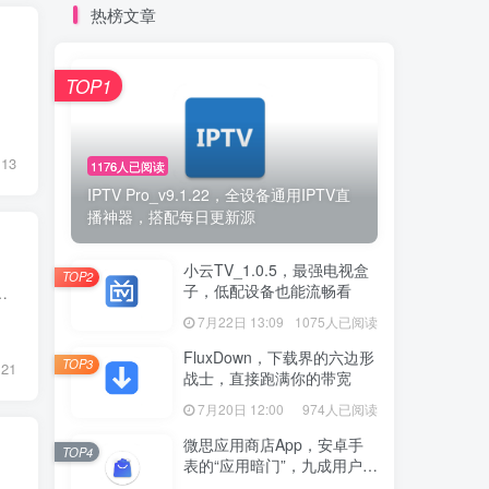
热榜文章
TOP1
13
1176人已阅读
IPTV Pro_v9.1.22，全设备通用IPTV直
播神器，搭配每日更新源
小云TV_1.0.5，最强电视盒
TOP2
子，低配设备也能流畅看
前自己的车子也在用这个U盘，音乐还是很好听的，DJ听多了容易腻，其他抖音伤感单曲、粤语、经...
7月22日 13:09
1075人已阅读
FluxDown，下载界的六边形
TOP3
21
战士，直接跑满你的带宽
7月20日 12:00
974人已阅读
微思应用商店App，安卓手
TOP4
表的“应用暗门”，九成用户还
没发现