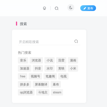
发布
搜索
开启精彩搜索
热门搜索
音乐
浏览器
小说
迅雷
漫画
加速器
抖音
水印
剪映
小米
free
视频号
笔趣阁
电视
拼多多
屏幕翻译
幕布
qq浏览器
斗地主
steam