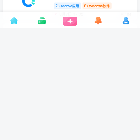
Android应用
Windows软件
8月7日 17:02
184
迅雷v9.1.49160极限精简融合版，仅
10MB，你敢相信？
Windows软件
8月6日 19:22
238
笒音v1.0.0，这款免费无广告音乐
APP，超清母带音质直接下
Android应用
8月6日 13:08
308
1
2
…
418
跳转
友链申请
免责声明
广告合作
关于我们