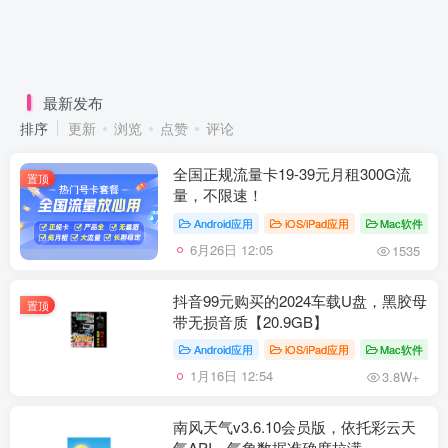
最新发布
排序
更新
浏览
点赞
评论
全国正规流量卡19-39元月租300G流
置顶
量，不限速！
Android应用
iOS/iPad应用
Mac软件
6月26日 12:05
1535
抖音99元购买的2024车载U盘，黑胶母
置顶
带无损音质【20.9GB】
Android应用
iOS/iPad应用
Mac软件
1月16日 12:54
3.8W+
南风天气v3.6.10会员版，依托彩云天
气API，气象数据准确度拉满