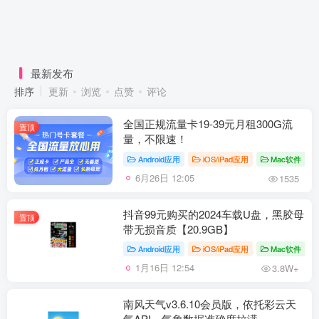
最新发布
排序
更新
浏览
点赞
评论
全国正规流量卡19-39元月租300G流
置顶
量，不限速！
Android应用
iOS/iPad应用
Mac软件
6月26日 12:05
1535
抖音99元购买的2024车载U盘，黑胶母
置顶
带无损音质【20.9GB】
Android应用
iOS/iPad应用
Mac软件
1月16日 12:54
3.8W+
南风天气v3.6.10会员版，依托彩云天
气API，气象数据准确度拉满