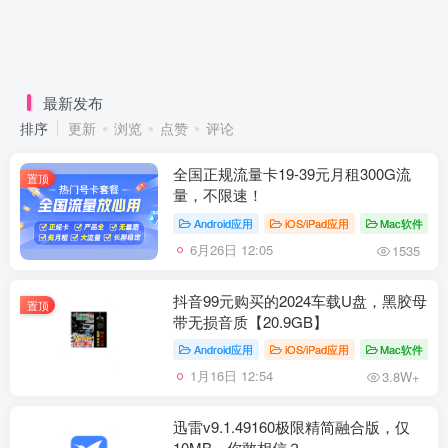
最新发布
排序
更新
浏览
点赞
评论
全国正规流量卡19-39元月租300G流
置顶
量，不限速！
Android应用
iOS/iPad应用
Mac软件
6月26日 12:05
1535
抖音99元购买的2024车载U盘，黑胶母
置顶
带无损音质【20.9GB】
Android应用
iOS/iPad应用
Mac软件
1月16日 12:54
3.8W+
迅雷v9.1.49160极限精简融合版，仅
10MB，你敢相信？