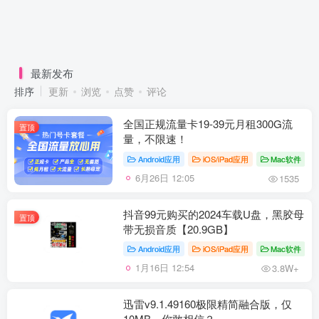
最新发布
排序
更新
浏览
点赞
评论
全国正规流量卡19-39元月租300G流
置顶
量，不限速！
Android应用
iOS/iPad应用
Mac软件
6月26日 12:05
1535
抖音99元购买的2024车载U盘，黑胶母
置顶
带无损音质【20.9GB】
Android应用
iOS/iPad应用
Mac软件
1月16日 12:54
3.8W+
迅雷v9.1.49160极限精简融合版，仅
10MB，你敢相信？