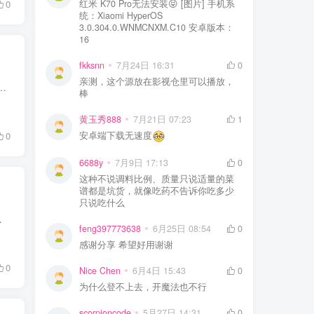
红米 K70 Pro无法安装😝 [图片] 手机系
0
统：Xiaomi HyperOS
3.0.304.0.WNMCNXM.C10 安卓版本：
16
fkksnn
7月24日 16:31
0
亲测，这个源放在影视仓里可以播放，
强制联网推送素材，后台偷偷收集本地图片、浏览记录；想要自动轮换壁纸，要么付费解锁会员，要么捆绑一堆全家桶软件，低配...
棒
黄玉秀888
7月21日 07:23
1
安卓端下载无速度
0
6688y
7月9日 17:13
0
这种不说调料比例、质量只说适量的菜
谱都是坑货，就像吃药不告诉你吃多少
只说吃什么
用装任何 APP，仅凭浏览器就能读写手...
feng397773638
6月25日 08:54
0
感谢分享 希望好用谢谢
0
Nice Chen
6月4日 15:43
0
为什么登不上去，开魔法也不行
scorpioncode
5月27日 14:31
0