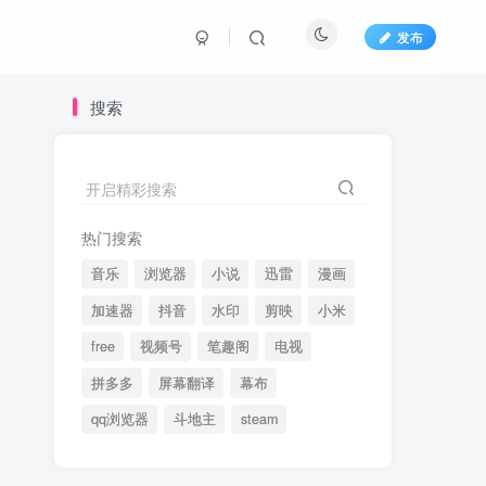
发布
搜索
开启精彩搜索
热门搜索
音乐
浏览器
小说
迅雷
漫画
加速器
抖音
水印
剪映
小米
free
视频号
笔趣阁
电视
拼多多
屏幕翻译
幕布
qq浏览器
斗地主
steam