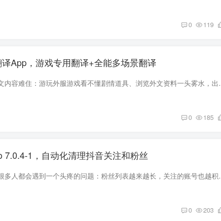
0
119
翻译App，游戏专用翻译+全能多场景翻译
不少小伙伴经常被外文内容难住：游玩外服游戏看不懂剧情道具、浏览外文
0
185
 7.0.4-1，自动化清理抖音关注和粉丝
玩抖音的时间久了，很多人都会遇到一个头疼的问题：粉丝列表越来越长，
0
203