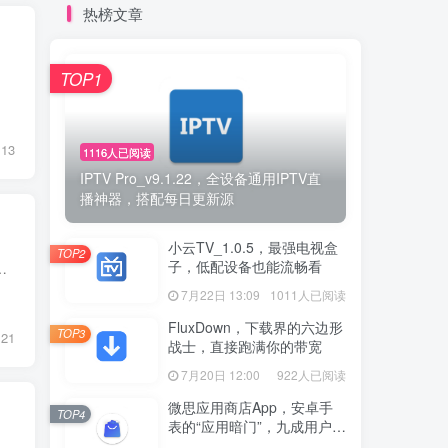
热榜文章
TOP1
13
1116人已阅读
IPTV Pro_v9.1.22，全设备通用IPTV直
播神器，搭配每日更新源
小云TV_1.0.5，最强电视盒
TOP2
子，低配设备也能流畅看
前自己的车子也在用这个U盘，音乐还是很好听的，DJ听多了容易腻，其他抖音伤感单曲、粤语、经...
7月22日 13:09
1011人已阅读
FluxDown，下载界的六边形
TOP3
21
战士，直接跑满你的带宽
7月20日 12:00
922人已阅读
微思应用商店App，安卓手
TOP4
表的“应用暗门”，九成用户还
没发现