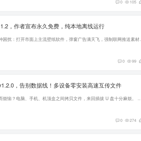
0
105
.1.2，作者宣布永久免费，纯本地离线运行
不知道大家有没有这种困扰：打开市面上主流壁纸软件，弹窗广告满天飞，
0
99
1.2.0，告别数据线！多设备零安装高速互传文件
还在为找不到数据线而烦恼？电脑、手机、机顶盒之间拷贝文件，来回插拔 U 盘十分麻烦。 今天分享一款干净纯粹的局域网传输工具，同一 WiFi 之下，别的设备不
0
274