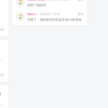
厉害了我的哥
店 ——灵应用商店手表...
fkksnn
5月20日 13:54
0
可惜了，咱的老旧车机是安卓4.4的系统
0
大堆小众工具 APP，看小说、视频去水印、文件解压、格式转换，每一种需求就要装一个软件，不仅占用大量存储空间，桌面图标堆得满满当当，部分工具还充斥广告弹窗，体...
0
做
需要。普通工具生成的二维码千篇一律，想要做美化、改样式大多还要看广告或者开会员。 今天给大家分享一款功能齐全的二维...