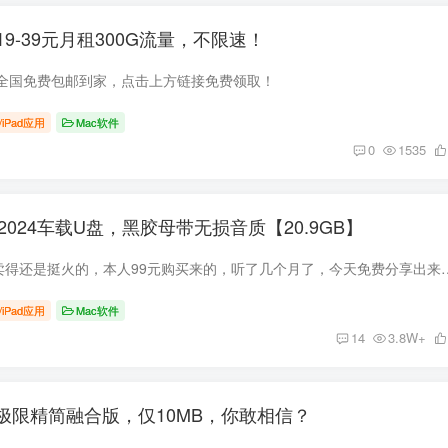
9-39元月租300G流量，不限速！
全国免费包邮到家，点击上方链接免费领取！
/iPad应用
Mac软件
0
1535
2024车载U盘，黑胶母带无损音质【20.9GB】
抖音上这个车载U盘卖得还是挺火的，本人99元购买来的，听了几个月了，今天免费分享出来给大家。 目
/iPad应用
Mac软件
14
3.8W+
160极限精简融合版，仅10MB，你敢相信？