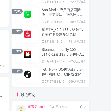
存？想要一个只专注下载、没有乱七八糟附加功能的迅雷客户端，今天这款全网稀缺的迅雷极限精简融合版，一定不要错过！ 迅...
7月14日 11:25
872人已阅读
App Market应用商店国际
TOP5
版，无需魔法！竟然还是大
厂出品？
1
7月22日 10:58
859人已阅读
星河TV_v2.0.163，这款TV
TOP6
直播神器频道多到离谱
8月1日 11:12
791人已阅读
恼，想听的歌分散在各个音乐软件，来回切换 APP，还要开通好几个会员，广告弹窗还一大堆，听歌体验大打折扣。 今天给大家分享一款 Android 端音乐神器 ——笒音，...
Steamcommunity 302
TOP7
v14.0.02最终版，堪称PC玩
家必备的网络工具箱
7月24日 21:02
705人已阅读
0
倾听音乐v1.0.4电脑版，堪
TOP8
称PC端听歌下歌的最优解
7月27日 14:16
669人已阅读
最近评论
材，想保存到手机相册，却被平台水印牢牢困住，是不是特别闹心？ 很多解析工具要么广告满天飞，强制看广告才能导出；要么...
黄玉秀888
7月31日 17:43
0