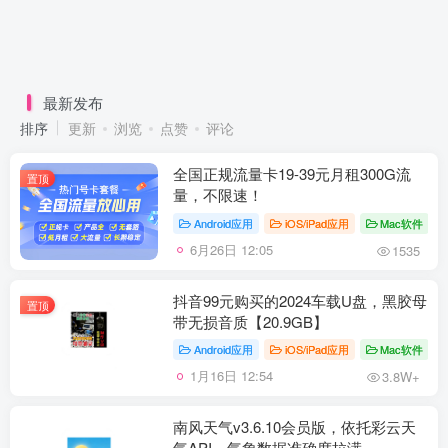
最新发布
排序
更新
浏览
点赞
评论
全国正规流量卡19-39元月租300G流
置顶
量，不限速！
Android应用
iOS/iPad应用
Mac软件
6月26日 12:05
1535
抖音99元购买的2024车载U盘，黑胶母
置顶
带无损音质【20.9GB】
Android应用
iOS/iPad应用
Mac软件
1月16日 12:54
3.8W+
南风天气v3.6.10会员版，依托彩云天
气API，气象数据准确度拉满