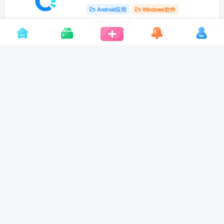
Android应用
Windows软件
8月7日 17:02
179
迅雷v9.1.49160极限精简融合版，仅
10MB，你敢相信？
Windows软件
8月6日 19:22
235
笒音v1.0.0，这款免费无广告音乐
APP，超清母带音质直接下
Android应用
8月6日 13:08
302
1
2
…
418
跳转
友链申请
免责声明
广告合作
关于我们